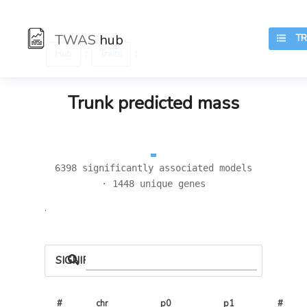
TWAS
hub
TRA
:
:
Hub
Traits
Trunk predicted mass
6398 significantly associated models
· 1448 unique genes
.
SIGNIFICANT LOCI
#
chr
p0
p1
# 