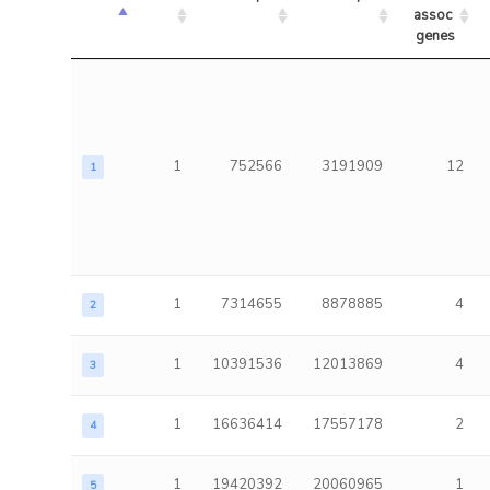
assoc 
genes
1
752566
3191909
12
1
1
7314655
8878885
4
2
1
10391536
12013869
4
3
1
16636414
17557178
2
4
1
19420392
20060965
1
5