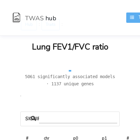
TWAS
hub
TR
:
:
Hub
Traits
Lung FEV1/FVC ratio
5061 significantly associated models
· 1137 unique genes
.
SIGNIFICANT LOCI
#
chr
p0
p1
# 