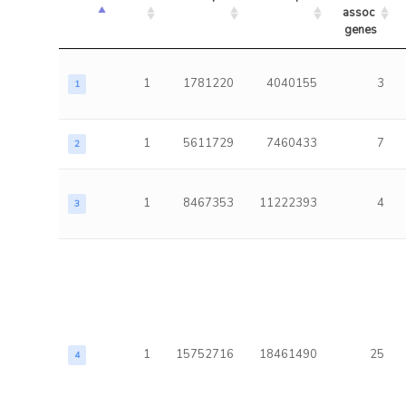
assoc 
genes
1
1781220
4040155
3
1
1
5611729
7460433
7
2
1
8467353
11222393
4
3
1
15752716
18461490
25
4